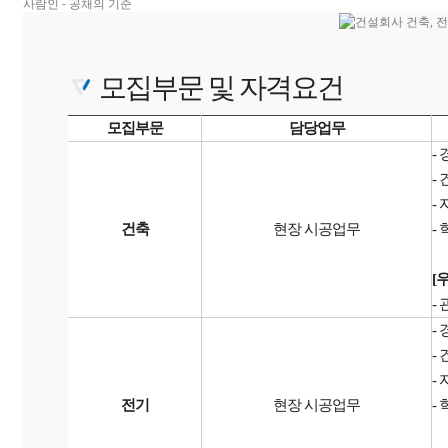
사람인 - 공채의 기준
모집부문 및 자격요건
모집부문
담당업무
-
-
-
건축
현장 시공업무
-
[
-
-
-
-
전기
현장 시공업무
-